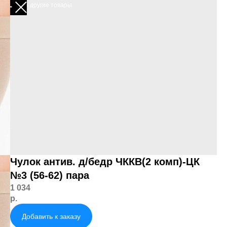
Смотреть другие товары
Чулок антив. д/бедр ЧККВ(2 комп)-ЦК
№3 (56-62) пара
1 034
р.
Добавить к заказу