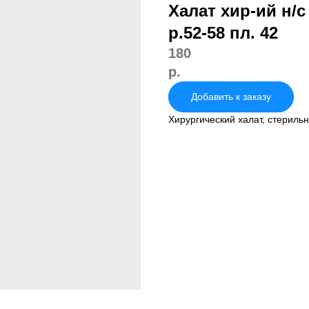
Халат хир-ий н/с
р.52-58 пл. 42
180
р.
Добавить к заказу
Хирургический халат, стериль