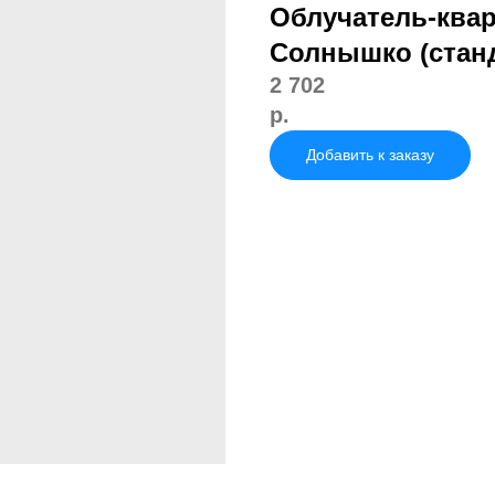
Облучатель-ква
Солнышко (стан
2 702
р.
Добавить к заказу