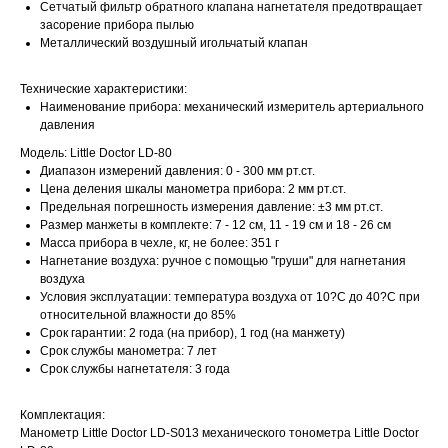
Сетчатый фильтр обратного клапана нагнетателя предотвращает
засорение прибора пылью
Металлический воздушный игольчатый клапан
Технические характеристики:
Наименование прибора: механический измеритель артериального
давления
Модель: Little Doctor LD-80
Диапазон измерений давления: 0 - 300 мм рт.ст.
Цена деления шкалы манометра прибора: 2 мм рт.ст.
Предельная погрешность измерения давление: ±3 мм рт.ст.
Размер манжеты в комплекте: 7 - 12 см, 11 - 19 см и 18 - 26 см
Масса прибора в чехле, кг, не более: 351 г
Нагнетание воздуха: ручное с помощью "груши" для нагнетания
воздуха
Условия эксплуатации: температура воздуха от 10?C до 40?C при
относительной влажности до 85%
Срок гарантии: 2 года (на прибор), 1 год (на манжету)
Срок службы манометра: 7 лет
Срок службы нагнетателя: 3 года
Комплектация:
Манометр Little Doctor LD-S013 механического тонометра Little Doctor