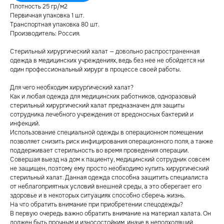
Плотность 25 гр/м2
Первичная упаковка 1 шт.
Транспортная упаковка 80 шт.
Производитель: Россия.
Стерильный хирургический халат — довольно распространенная
одежда в медицинских учреждениях, ведь без нее не обойдется ни
один профессиональный хирург в процессе своей работы.
Для чего необходим хирургический халат?
Как и любая одежда для медицинских работников, одноразовый
стерильный хирургический халат предназначен для защиты
сотрудника лечебного учреждения от вредоносных бактерий и
инфекций.
Использование специальной одежды в операционном помещении
позволяет снизить риск инфицирования операционного поля, а также
поддерживает стерильность во время проведения операции.
Совершая выезд на дом к пациенту, медицинский сотрудник совсем
не защищен, поэтому ему просто необходимо купить хирургический
стерильный халат. Данная одежда способна защитить специалиста
от неблагоприятных условий внешней среды, а это оберегает его
здоровье и в некоторых ситуациях способно сберечь жизнь.
На что обратить внимание при приобретении спецодежды?
В первую очередь важно обратить внимание на материал халата. Он
должен быть прочным и износостойким, иначе в неподходящий